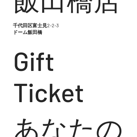
渋谷区渋谷1-1-7
セントラル渋谷246
飯田橋店
来
千代田区富士見2-2-3
ドーム飯田橋
Gift
Ticket