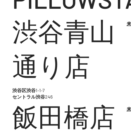
渋谷青山
来
通り店
渋谷区渋谷1-1-7
セントラル渋谷246
飯田橋店
来