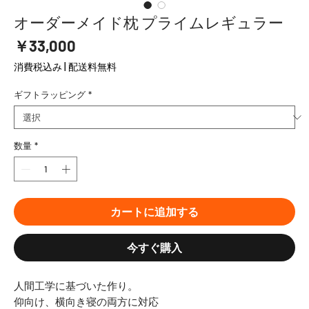
オーダーメイド枕 プライムレギュラー
価
￥33,000
格
消費税込み
|
配送料無料
ギフトラッピング
*
数量
*
カートに追加する
今すぐ購入
人間工学に基づいた作り。
仰向け、横向き寝の両方に対応​