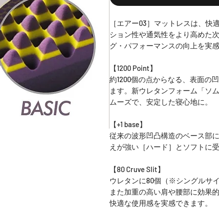
［エアー03］マットレスは、快
ション性や通気性をより高めた
グ・パフォーマンスの向上を実
【1200 Point】
約1200個の点からなる、表面
ます。新ウレタンフォーム「ソ
ムーズで、安定した寝心地に。
【+1 base】
従来の波形凹凸構造のベース部に
えが強い［ハード］とソフトに受
【80 Cruve Slit】
ウレタンに80個（※シングルサ
また加重の高い肩や腰部に効果
快適な使用感を実感できます。