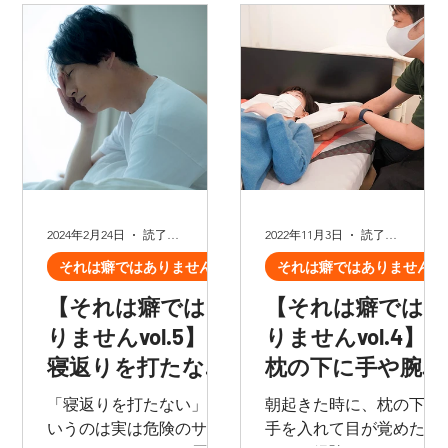
2024年2月24日
読了時間: 3分
2022年11月3日
読了時間: 6分
それは癖ではありません
それは癖ではありません
【それは癖ではあ
【それは癖ではあ
りませんvol.5】〜
りませんvol.4】〜
寝返りを打たな
枕の下に手や腕を
い〜
入れて寝る〜
「寝返りを打たない」と
朝起きた時に、枕の下に
いうのは実は危険のサイ
手を入れて目が覚めた…